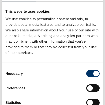
This website uses cookies
We use cookies to personalise content and ads, to
Nach fast drei Jahrzehnten an der Spitze der
provide social media features and to analyse our traffic.
We also share information about your use of our site with
VisiConsult X-ray Systems & Solutions GmbH hat
our social media, advertising and analytics partners who
Gründer Hajo Schulenburg zum 1. Januar 2025
may combine it with other information that you’ve
die…
provided to them or that they’ve collected from your use
of their services.
Read more
02/04/2025
Consent
Necessary
Selection
News Archiv
2025
(3)
Preferences
2024
(3)
2023
(1)
Statistics