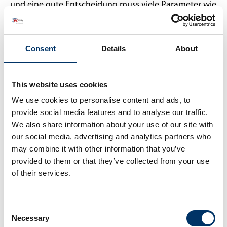
und eine gute Entscheidung muss viele Parameter wie
Größe, Geschwindigkeit, Kosten usw. abwägen.
Kontaktieren Sie unsere Produktspezialisten für
weitere Beratung.
Consent
Details
About
This website uses cookies
Können Sie sich einen digitalen
We use cookies to personalise content and ads, to
Entscheidungsassistenten vorstellen, der Sie dabei
provide social media features and to analyse our traffic.
unterstützt, schneller bessere Entscheidungen zu
We also share information about your use of our site with
treffen? Entdecken Sie den KI-gestützten Röntgen-
our social media, advertising and analytics partners who
Copiloten von VCxray namens
COMPASS
!
may combine it with other information that you’ve
provided to them or that they’ve collected from your use
of their services.
Consent
Necessary
Selection