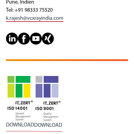
Pune, Indien
Tel: +91 98333 75520
k.rajesh@vcxrayindia.com
DOWNLOAD
DOWNLOAD