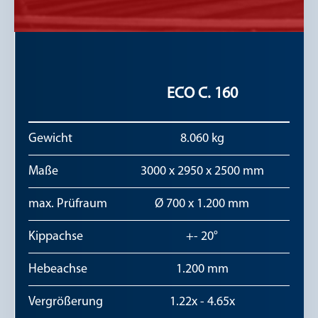
ECO C. 160
Gewicht
8.060 kg
Maße
3000 x 2950 x 2500 mm
3000
max. Prüfraum
Ø 700 x 1.200 mm
Ø
Kippachse
+- 20°
Hebeachse
1.200 mm
Vergrößerung
1.22x - 4.65x