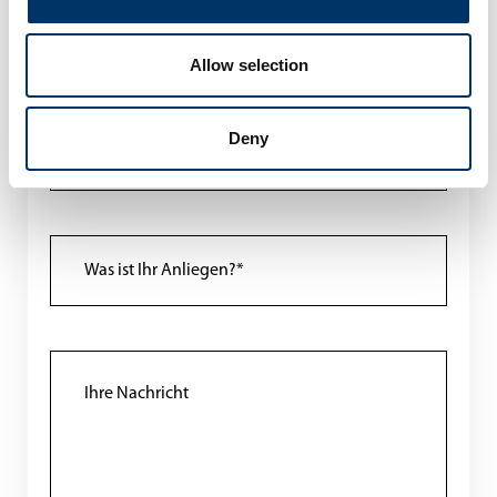
0049 (451) 290 286-0
Allow selection
Deny