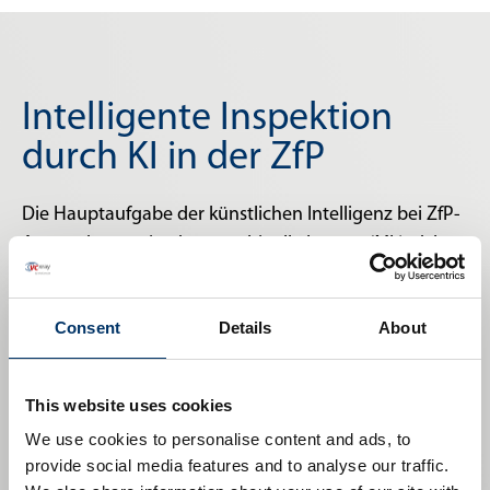
Intelligente Inspektion
durch KI in der ZfP
Die Hauptaufgabe der künstlichen Intelligenz bei ZfP-
Anwendungen ist das maschinelle Lernen (ML), d. h.
das Trainieren von Algorithmen zur zuverlässigen
Lösung komplexer Mustererkennungsaufgaben wie
Consent
Details
About
der Erkennung von Porositäten. Dies erfordert eine
erhebliche Menge an markierten Trainingsdaten.
Wenn Sie an unserem KI-Pilotprogramm interessiert
This website uses cookies
sind, kontaktieren Sie uns bitte. Wir freuen uns darauf,
We use cookies to personalise content and ads, to
Ihnen unsere ersten Ergebnisse zu präsentieren.
provide social media features and to analyse our traffic.